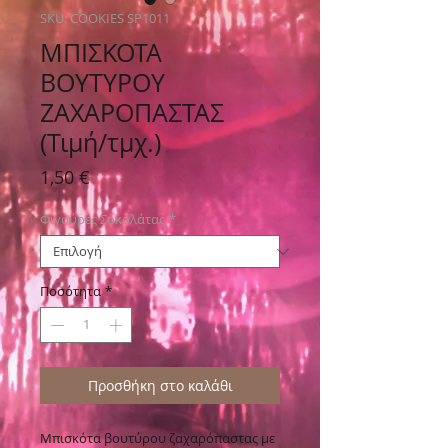
SKU: COOKIES SP1011
ΜΠΙΣΚΟΤΑ
ΒΟΥΤΥΡΟΥ
ΖΑΧΑΡΟΠΑΣΤΑΣ
(Τιμή/τμχ.)
Τιμή
1,50 €
Φιγούρες Σοκολάτας
*
Ποσότητα
*
Προσθήκη στο καλάθι
Μπισκότα βουτύρου ζαχαρόπαστας με