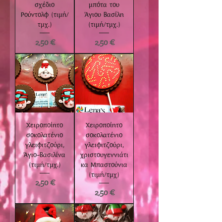
σχέδιο
μπότα του
Ρούντολφ (τιμή/
Άγιου Βασίλη
τμχ.)
(τιμή/τμχ.)
Τιμή
Τιμή
2,50 €
2,50 €
Χειροποίητο
Χειροποίητο
σοκολατένιο
σοκολατένιο
γλειφιτζούρι,
γλειφιτζούρι,
Άγιο-Βασιλίνα
χριστουγεννιάτι
(τιμή/τμχ.)
κα Μπαστούνια
(τιμή/τμχ)
Τιμή
2,50 €
Τιμή
2,50 €