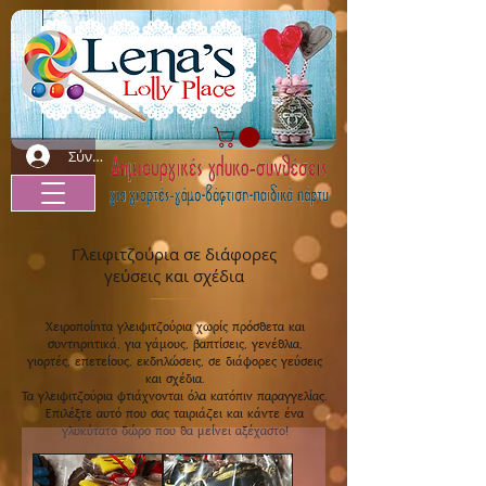
Σύνδεση
Γλειφιτζούρια σε διάφορες
γεύσεις και σχέδια
Χειροποίητα γλειφιτζούρια χωρίς πρόσθετα και
συντηρητικά, για γάμους, βαπτίσεις, γενέθλια,
γιορτές, επετείους, εκδηλώσεις, σε διάφορες γεύσεις
και σχέδια.
Τα γλειφιτζούρια φτιάχνονται όλα κατόπιν παραγγελίας.
Επιλέξτε αυτό που σας ταιριάζει και κάντε ένα
γλυκύτατο δώρο που θα μείνει αξέχαστο!