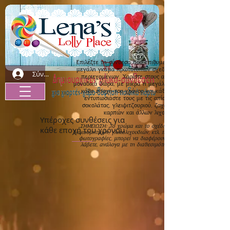
Επιλέξτε τη σύνθεση που επιθυμείτε, μέσα από μια
μεγάλη γκάμα πρωτότυπων σχεδίων, μεγεθών και
Σύνδεση
περιεχομένων. Χαρίστε στους αγαπημένους σας
μοναδικά δώρα, με μικρά ή μεγάλα διακοσμητικά για
κάθε εποχή του χρόνου και κάθε περίσταση και
εντυπωσιάστε τους με τις απίστευτες γεύσεις
σοκολάτας, γλειφιτζουριού, ζαχαρωτών, ξηρών
καρπών και άλλων λιχουδιών.
Υπέροχες συνθέσεις για
ΣΗΜΕΙΩΣΗ: Το χρώμα και το σχέδιο των συνθέσεων,
κάθε εποχή του χρόνου
διακοσμητικών, γλυκολιχουδιών, κτλ. που εμφανίζονται στις
φωτογραφίες, μπορεί να διαφέρουν από αυτά που θα
λάβετε, ανάλογα με τη διαθεσιμότητα και την εποχή.