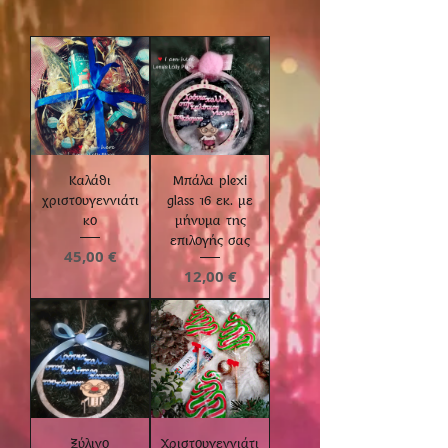
Καλάθι
Μπάλα plexi
χριστουγεννιάτι
glass 16 εκ. με
κο
μήνυμα της
επιλογής σας
Τιμή
45,00 €
Τιμή
12,00 €
Ξύλινο
Χριστουγεννιάτι