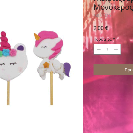
Μονόκερος
SKU: 4110
Τιμή
2,00 €
Ποσότητα
*
Προ