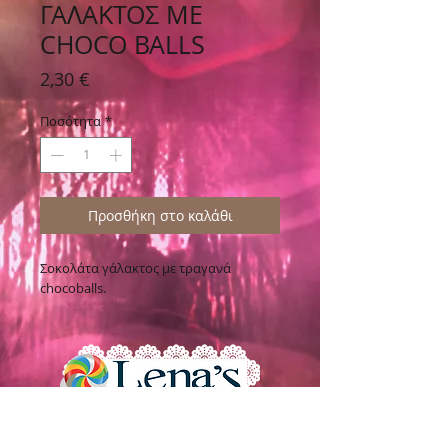
ΓΑΛΑΚΤΟΣ ΜΕ
CHOCO BALLS
Τιμή
2,30 €
Ποσότητα
*
Προσθήκη στο καλάθι
Σοκολάτα γάλακτος με τραγανά
chocoballs.