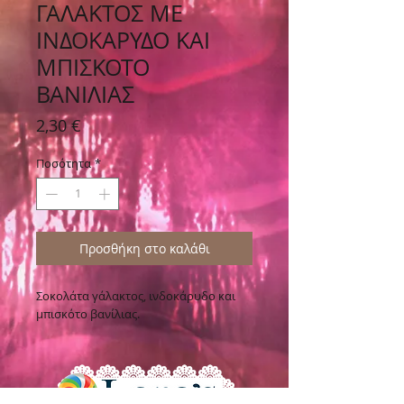
ΓΑΛΑΚΤΟΣ ΜΕ
ΙΝΔΟΚΑΡΥΔΟ ΚΑΙ
ΜΠΙΣΚΟΤΟ
ΒΑΝΙΛΙΑΣ
Τιμή
2,30 €
Ποσότητα
*
Προσθήκη στο καλάθι
Σοκολάτα γάλακτος, ινδοκάρυδο και
μπισκότο βανίλιας.