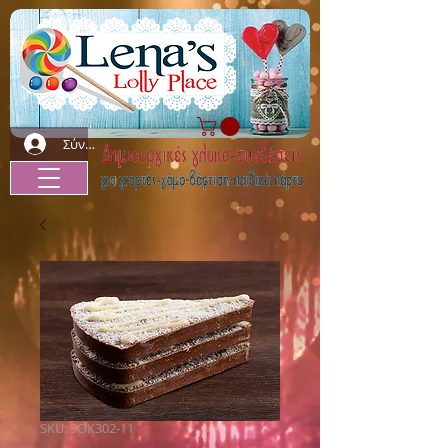
Σύνδεση
SKU: SOK302-11