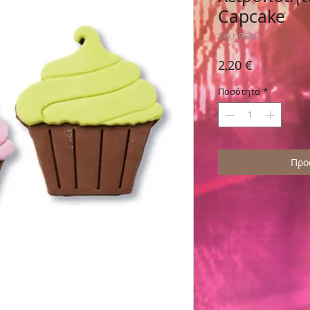
Capcake
SKU: 9506
Τιμή
2,20 €
Ποσότητα
*
Προ