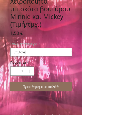
Χειροποίητα
μπισκότα βουτύρου
Minnie και Mickey
(Τιμή/τμχ.)
Τιμή
1,50 €
Επιλέξτε φιγούρα
*
Ποσότητα
*
Προσθήκη στο καλάθι