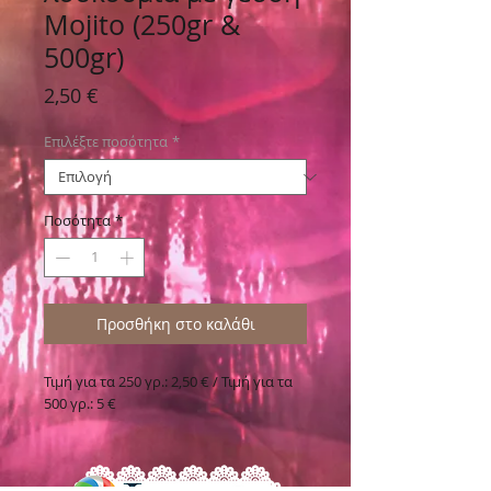
Mojito (250gr &
500gr)
Τιμή
2,50 €
Επιλέξτε ποσότητα
*
Ποσότητα
*
Προσθήκη στο καλάθι
Τιμή για τα 250 γρ.: 2,50 € / Τιμή για τα
500 γρ.: 5 €