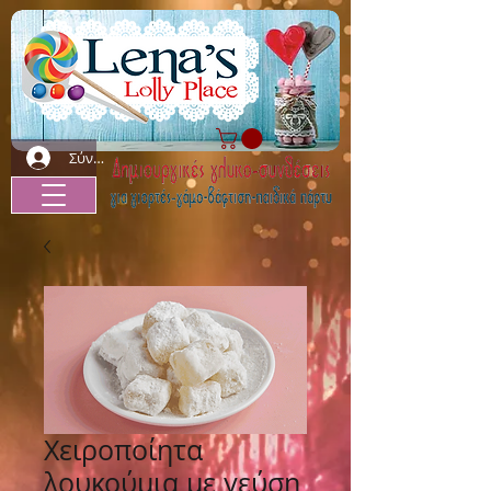
Σύνδεση
Χειροποίητα
λουκούμια με γεύση