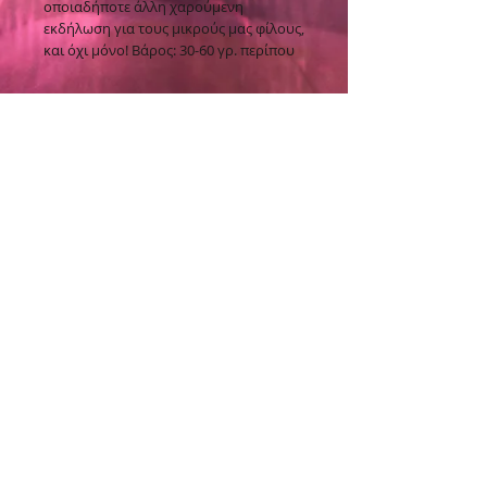
οποιαδήποτε άλλη χαρούμενη
εκδήλωση για τους μικρούς μας φίλους,
και όχι μόνο! Βάρος: 30-60 γρ. περίπου
ΟΡΟΙ ΧΡΗΣΗΣ
ΤΡΟΠΟΙ ΠΛΗΡΩΜΗΣ
ΤΡΟΠΟΙ ΑΠΟΣΤΟΛΗΣ
Επικοινωνήστε μαζί μας:
Διεύθυνση:
Ερμού 11 - Χαλκίδα
Τηλέφωνο:
22211 15211
Ώρες λειτουργίας:
Δευτέρα - Κυριακή: 09.00 π.μ. - 22.00 μ.μ.
E-mail:
lenas.lollyshop@gmail.com
ΓΕΜΗ:
046034122000
© 2023 Lena's Lolly Place. Create/Design by Mary Zantioti