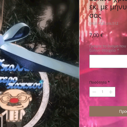
εκ. με μήν
σας
SKU: ΚΩΔ.cris.512
Τιμή
7,00 €
Γράψτε το όνομα που 
ξύλινο στοιχείο
*
Ποσότητα
*
Προ