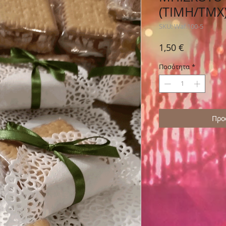
(ΤΙΜΗ/ΤΜΧ
SKU: Waf.100-5
Τιμή
1,50 €
Ποσότητα
*
Προ