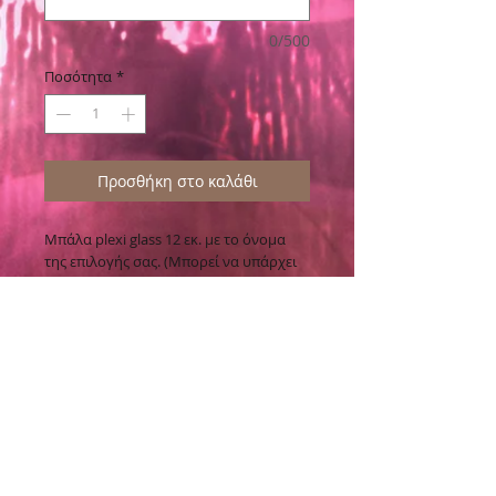
0/500
Ποσότητα
*
Προσθήκη στο καλάθι
Μπάλα plexi glass 12 εκ. με το όνομα
της επιλογής σας. (Μπορεί να υπάρχει
διαφορά στις κορδέλες ανάλογα τη
διαθεσιμότητα).