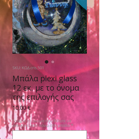
SKU: ΚΩΔ.cris.501
Μπάλα plexi glass
12 εκ. με το όνομα
της επιλογής σας
Τιμή
10,00 €
Γράψτε το όνομα που θέλετε να
απεικονίζεται πάνω στη μπάλα
*