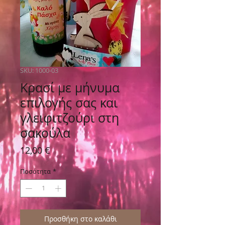
SKU: 1000-03
Κρασί με μήνυμα
επιλογής σας και
γλειφιτζούρι στη
σακούλα
Τιμή
12,00 €
Ποσότητα
*
Προσθήκη στο καλάθι