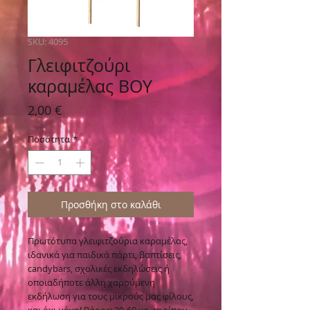
SKU: 4095
Γλειφιτζούρι
καραμέλας BOY
Τιμή
2,00 €
Ποσότητα
*
Προσθήκη στο καλάθι
Πρωτότυπα γλειφιτζούρια καραμέλας,
ιδανικά για παιδικά πάρτι, βαπτίσεις,
candybars, σχολικές εκδηλώσεις ή
οποιαδήποτε άλλη χαρούμενη
εκδήλωση για τους μικρούς μας φίλους,
και όχι μόνο! Βάρος: 30-60 γρ. περίπου