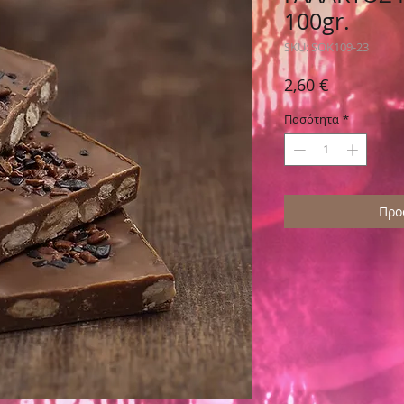
100gr.
SKU: SOK109-23
Τιμή
2,60 €
Ποσότητα
*
Προ